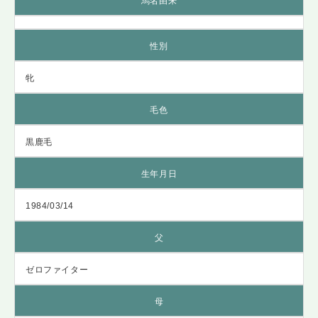
馬名由来
性別
牝
毛色
黒鹿毛
生年月日
1984/03/14
父
ゼロファイター
母