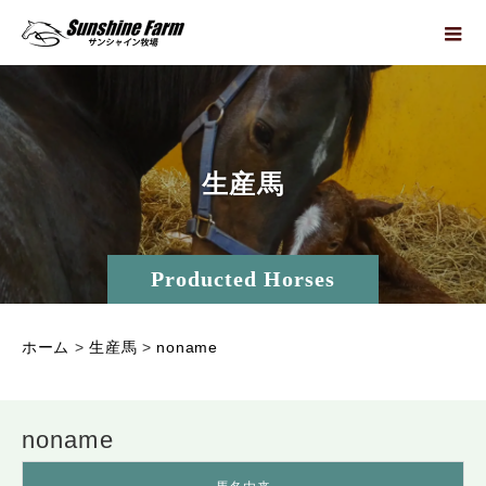
生
産
馬
Producted Horses
ホーム
>
生産馬
>
noname
noname