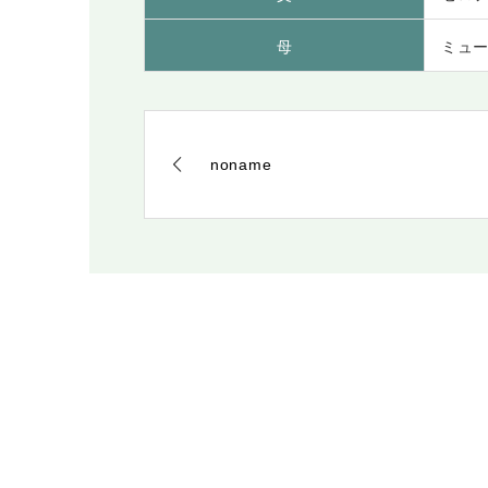
母
ミュ
noname