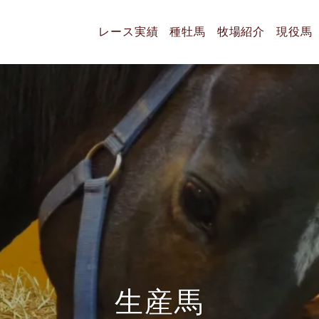
レース実績
種牡馬
牧場紹介
現役馬
生
産
馬