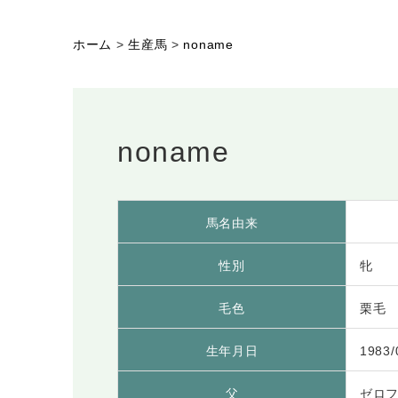
ホーム
>
生産馬
>
noname
noname
馬名由来
性別
牝
毛色
栗毛
生年月日
1983/
父
ゼロ