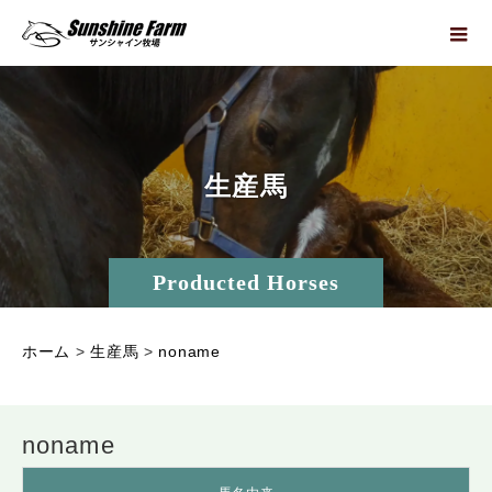
生
産
馬
Producted Horses
ホーム
>
生産馬
>
noname
noname