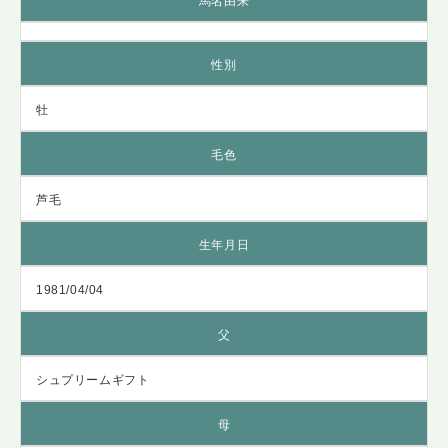
馬名由来
性別
牡
毛色
芦毛
生年月日
1981/04/04
父
シュプリームギフト
母