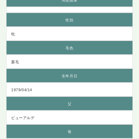
馬名由来
性別
牝
毛色
栗毛
生年月日
1979/04/14
父
ビューアルデ
母