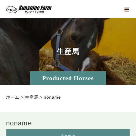
生
産
馬
Producted Horses
ホーム
>
生産馬
>
noname
noname