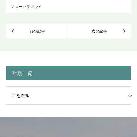
アローバランシア
年別一覧
一覧