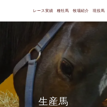
レース実績
種牡馬
牧場紹介
現役馬
生
産
馬