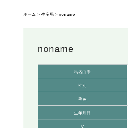
ホーム
>
生産馬
>
noname
noname
馬名由来
性別
毛色
生年月日
父