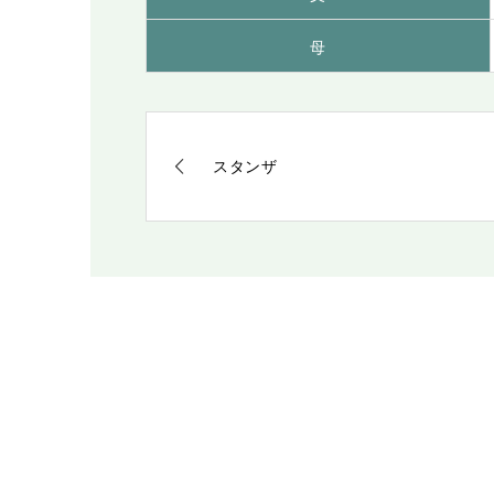
母
スタンザ