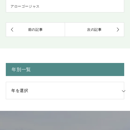
アローゴージャス
年別一覧
一覧