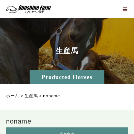
生
産
馬
Producted Horses
ホーム
>
生産馬
>
noname
noname