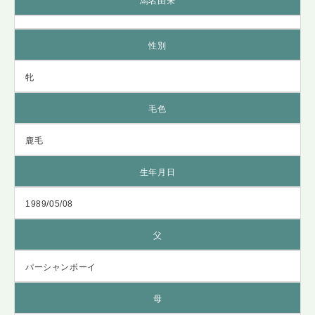
馬名由来
性別
牝
毛色
鹿毛
生年月日
1989/05/08
父
パーシャンボーイ
母