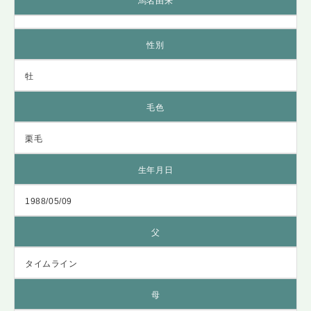
馬名由来
性別
牡
毛色
栗毛
生年月日
1988/05/09
父
タイムライン
母