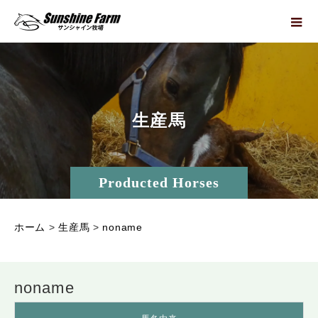
生
産
馬
Producted Horses
ホーム
>
生産馬
>
noname
noname