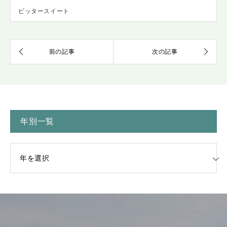
ビッタースイート
年別一覧
一覧