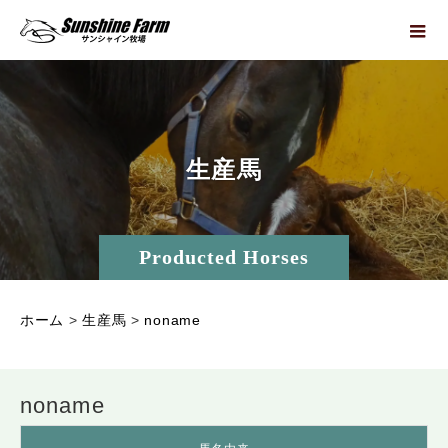
生
産
馬
Producted Horses
ホーム
>
生産馬
>
noname
noname