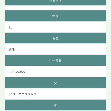
馬名由来
性別
牡
毛色
栗毛
生年月日
1980/03/27
父
アローエクスプレス
母