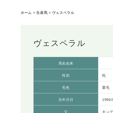
ホーム
>
生産馬
>
ヴェスペラル
ヴェスペラル
馬名由来
性別
牝
毛色
栗毛
生年月日
1996/
父
キン