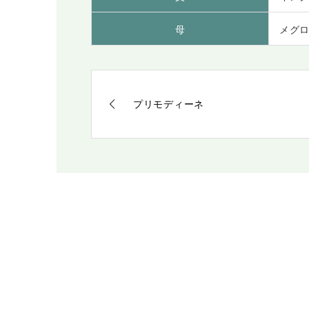
母
メグ
プリモディーネ