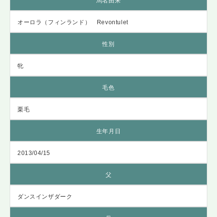
馬名由来
オーロラ（フィンランド） Revontulet
性別
牝
毛色
栗毛
生年月日
2013/04/15
父
ダンスインザダーク