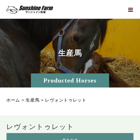
生
産
馬
Producted Horses
ホーム
>
生産馬
>
レヴォントゥレット
レヴォントゥレット