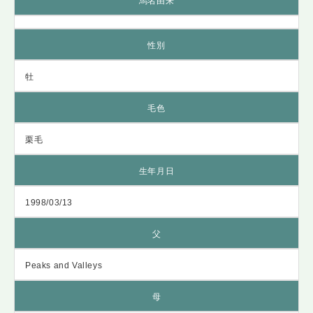
馬名由来
性別
牡
毛色
栗毛
生年月日
1998/03/13
父
Peaks and Valleys
母