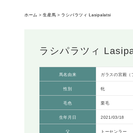
ホーム
>
生産馬
>
ラシパラツィ Lasipalatsi
ラシパラツィ Lasipal
馬名由来
ガラスの宮殿（
性別
牝
毛色
栗毛
生年月日
2021/03/18
父
トーセンラー