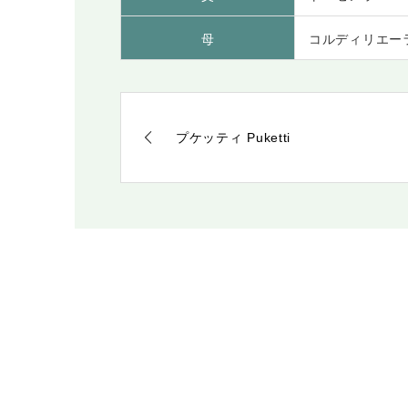
母
コルディリエー
プケッティ Puketti