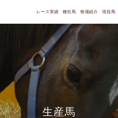
レース実績
種牡馬
牧場紹介
現役馬
生
産
馬