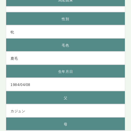
馬名由来
性別
牝
毛色
鹿毛
生年月日
1984/04/08
父
カジュン
母