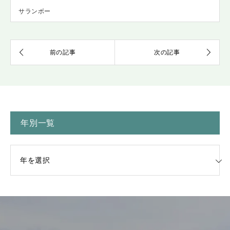
サランボー
年別一覧
一覧