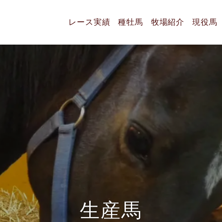
レース実績
種牡馬
牧場紹介
現役馬
生
産
馬