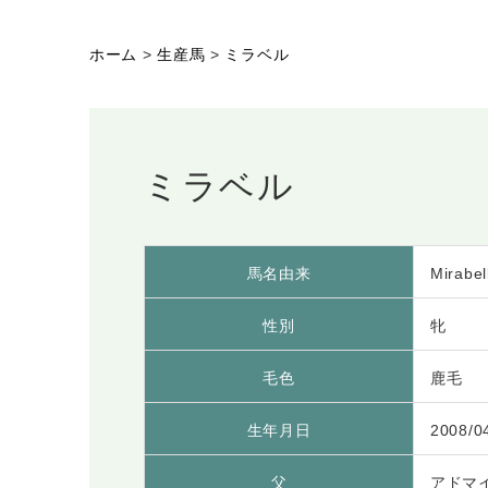
ホーム
>
生産馬
>
ミラベル
ミラベル
馬名由来
Mirab
性別
牝
毛色
鹿毛
生年月日
2008/0
父
アドマ