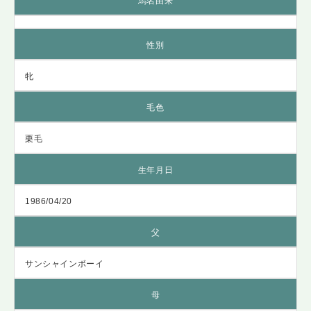
馬名由来
性別
牝
毛色
栗毛
生年月日
1986/04/20
父
サンシャインボーイ
母