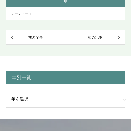
母
ノースドール
年別一覧
一覧