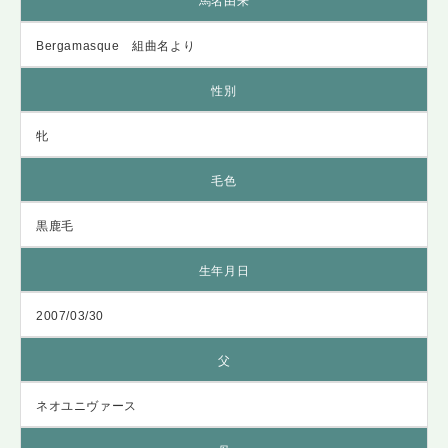
馬名由来
Bergamasque 組曲名より
性別
牝
毛色
黒鹿毛
生年月日
2007/03/30
父
ネオユニヴァース