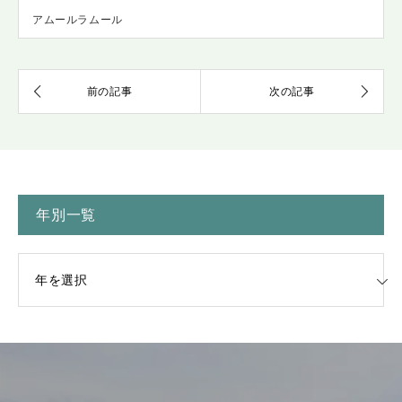
アムールラムール
年別一覧
一覧