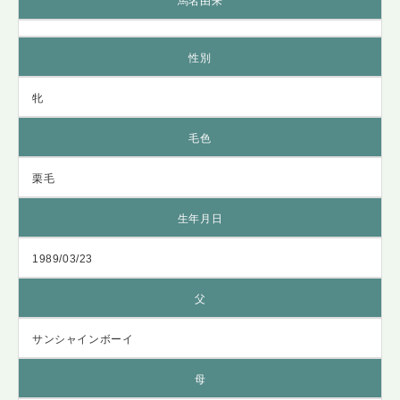
馬名由来
性別
牝
毛色
栗毛
生年月日
1989/03/23
父
サンシャインボーイ
母