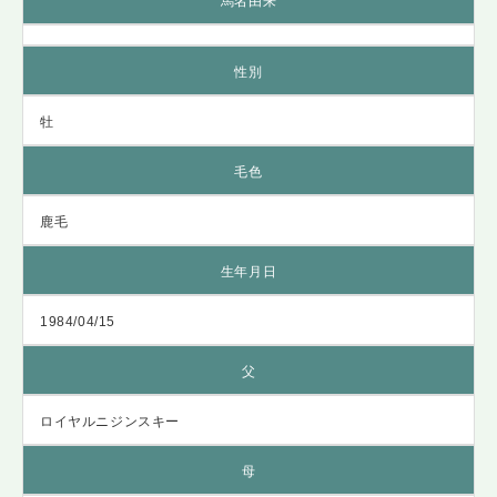
馬名由来
性別
牡
毛色
鹿毛
生年月日
1984/04/15
父
ロイヤルニジンスキー
母