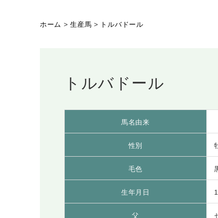
ホーム
>
生産馬
>
トルバドール
トルバドール
馬名由来
性別
毛色
生年月日
1
父