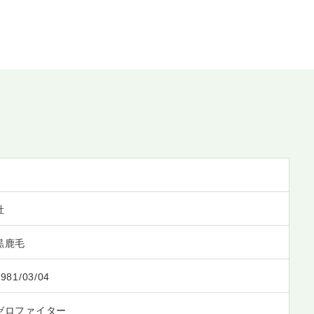
牡
黒鹿毛
981/03/04
ゼロファイター