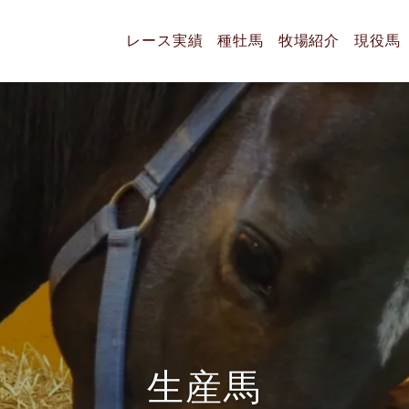
レース実績
種牡馬
牧場紹介
現役馬
生
産
馬