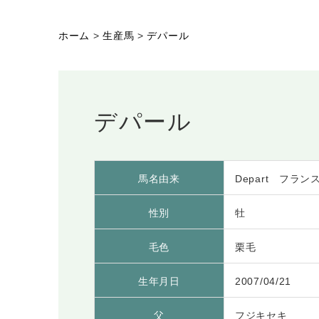
ホーム
>
生産馬
>
デパール
デパール
馬名由来
Depart フラ
性別
牡
毛色
栗毛
生年月日
2007/04/21
父
フジキセキ