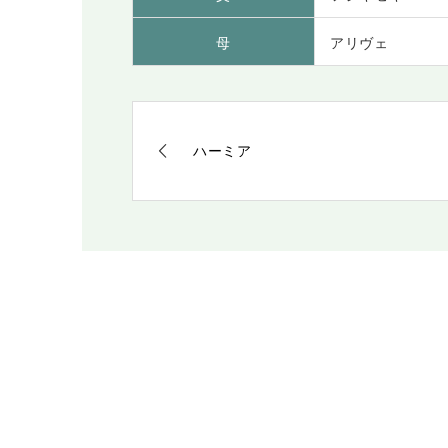
母
アリヴェ
ハーミア