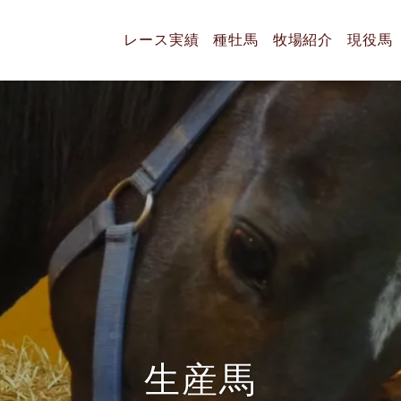
レース実績
種牡馬
牧場紹介
現役馬
生
産
馬