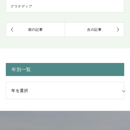
グラナディア
年別一覧
一覧