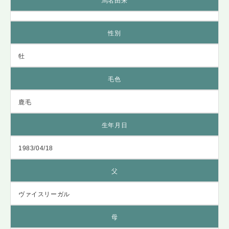
馬名由来
性別
牡
毛色
鹿毛
生年月日
1983/04/18
父
ヴァイスリーガル
母