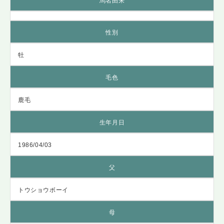
馬名由来
性別
牡
毛色
鹿毛
生年月日
1986/04/03
父
トウショウボーイ
母