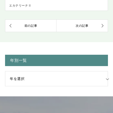
エカテリーナⅡ
年別一覧
一覧