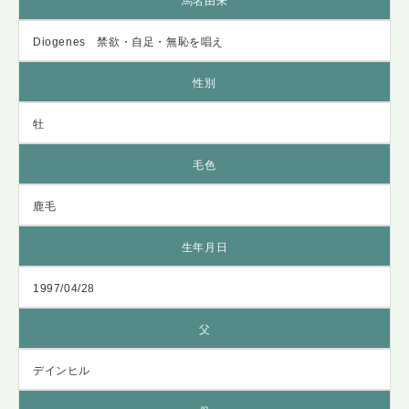
馬名由来
Diogenes 禁欲・自足・無恥を唱え
性別
牡
毛色
鹿毛
生年月日
1997/04/28
父
デインヒル