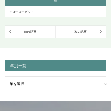
母
アローローゼット
年別一覧
一覧