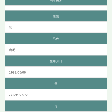
馬名由来
性別
牝
毛色
鹿毛
生年月日
1993/05/06
父
パルナシャン
母