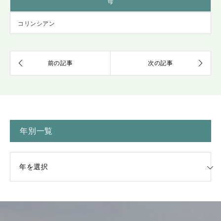
母
コリンシアン
年別一覧
一覧