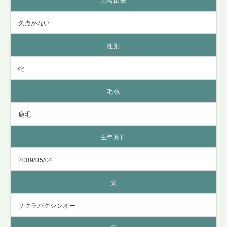
馬名由来
欠点がない
性別
牝
毛色
鹿毛
生年月日
2009/05/04
父
サクラバクシンオー