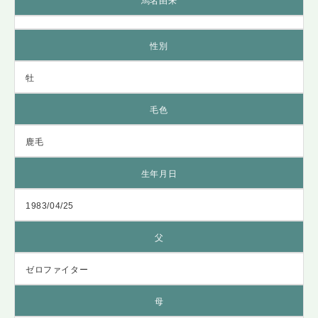
馬名由来
性別
牡
毛色
鹿毛
生年月日
1983/04/25
父
ゼロファイター
母