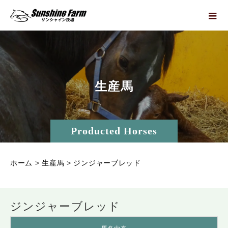
生
産
馬
Producted Horses
ホーム
>
生産馬
>
ジンジャーブレッド
ジンジャーブレッド