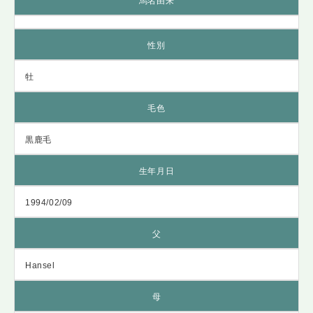
馬名由来
性別
牡
毛色
黒鹿毛
生年月日
1994/02/09
父
Hansel
母