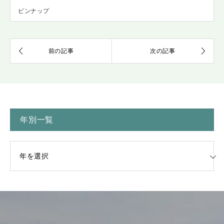
ピンナップ
年別一覧
一覧