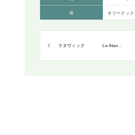
母
オリークック
ラタヴィック La Atav...