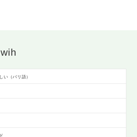
wih
しい（バリ語）
ド