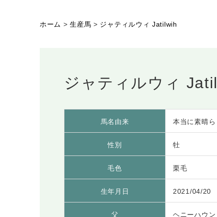
ホーム
>
生産馬
>
ジャティルウィ Jatilwih
ジャティルウィ Jatil
馬名由来
本当に素晴ら
性別
牡
毛色
栗毛
生年月日
2021/04/20
父
ヘニーハウン