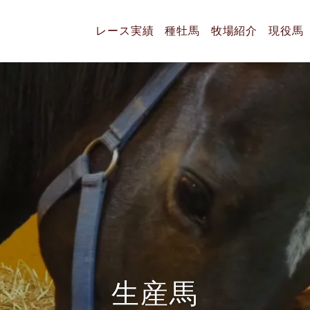
レース実績
種牡馬
牧場紹介
現役馬
生
産
馬