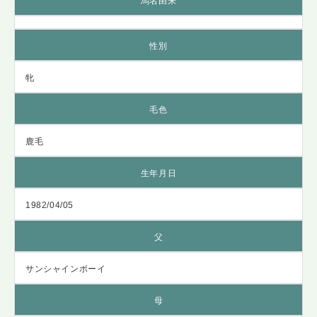
馬名由来
性別
牝
毛色
鹿毛
生年月日
1982/04/05
父
サンシャインボーイ
母