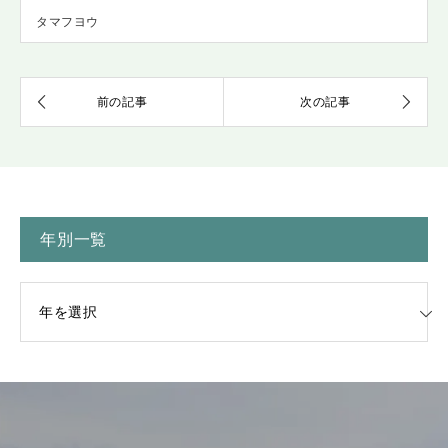
タマフヨウ
年別一覧
一覧