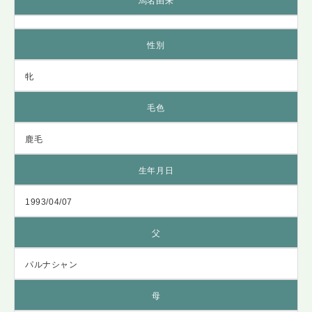
馬名由来
性別
牝
毛色
鹿毛
生年月日
1993/04/07
父
パルナシャン
母