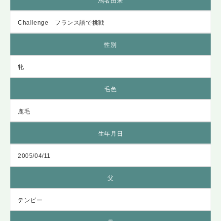
馬名由来
Challenge フランス語で挑戦
性別
牝
毛色
鹿毛
生年月日
2005/04/11
父
テンビー