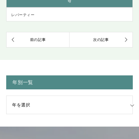
母
レパーティー
年別一覧
一覧