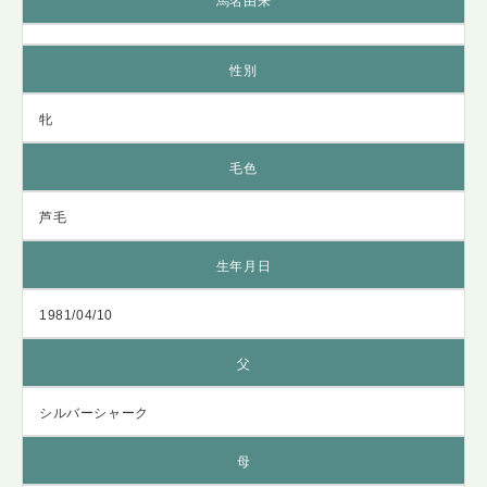
馬名由来
性別
牝
毛色
芦毛
生年月日
1981/04/10
父
シルバーシャーク
母