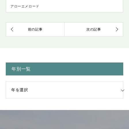
アローエメロード
年別一覧
一覧