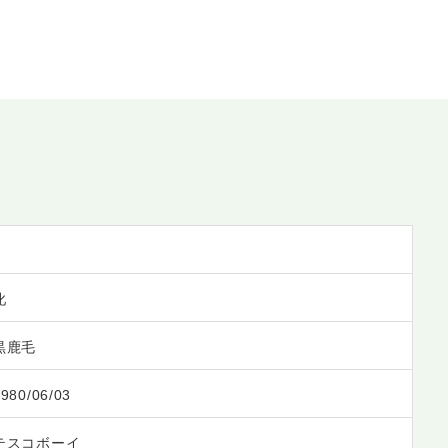
牝
黒鹿毛
980/06/03
テスコボーイ