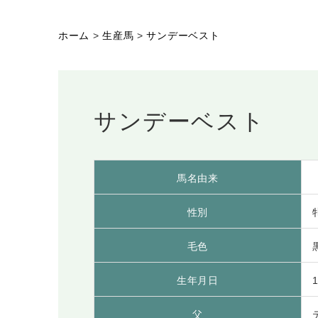
ホーム
>
生産馬
>
サンデーベスト
サンデーベスト
馬名由来
性別
毛色
生年月日
1
父