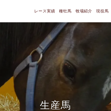
レース実績
種牡馬
牧場紹介
現役馬
生
産
馬