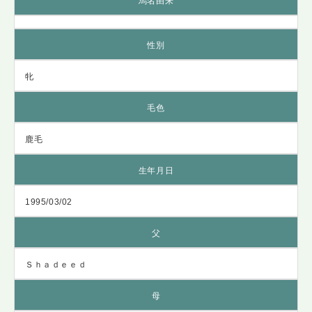
馬名由来
性別
牝
毛色
鹿毛
生年月日
1995/03/02
父
Ｓｈａｄｅｅｄ
母