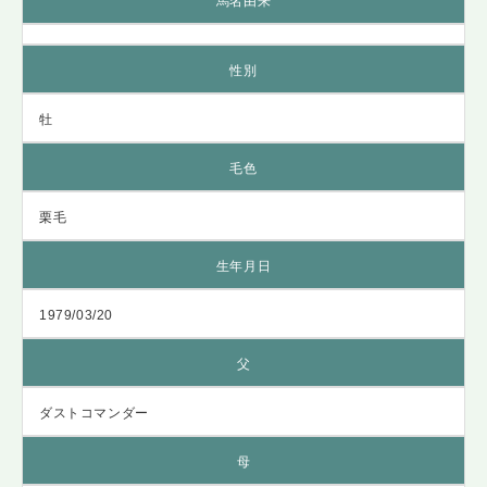
馬名由来
性別
牡
毛色
栗毛
生年月日
1979/03/20
父
ダストコマンダー
母