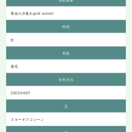
馬名由来
黄金の夕暮れgold sunset
性別
牡
毛色
鹿毛
生年月日
2002/04/07
父
スターオブコジーン