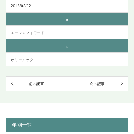
2018/03/12
父
エーシンフォワード
母
オリークック
年別一覧