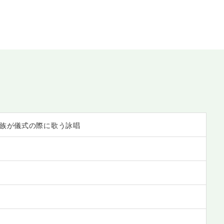
族が儀式の際に歌う詠唱