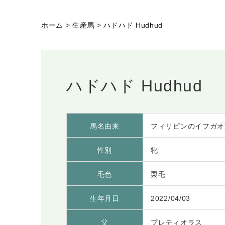
ホーム
>
生産馬
>
ハドハド Hudhud
ハドハド Hudhud
馬名由来
フィリピンのイフガオ
性別
牝
毛色
栗毛
生年月日
2022/04/03
父
プレティオラス