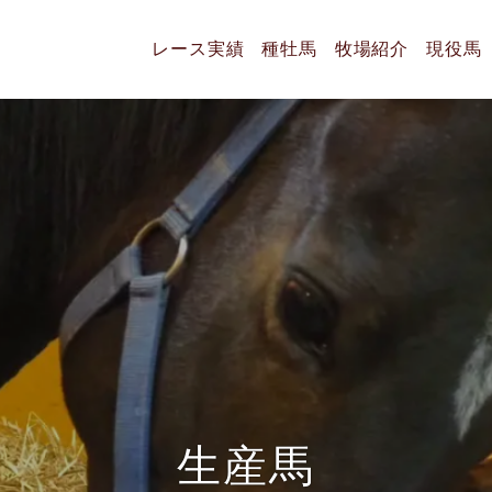
レース実績
種牡馬
牧場紹介
現役馬
生
産
馬