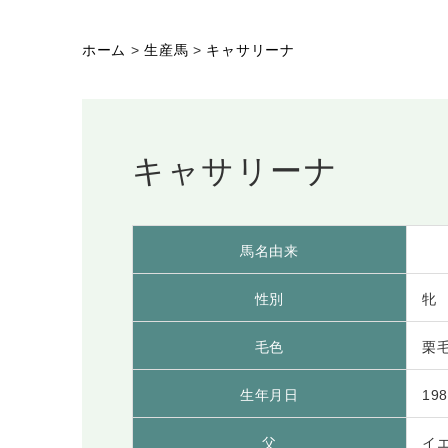
ホーム
>
生産馬
>
キャサリーナ
キャサリーナ
馬名由来
性別
牝
毛色
栗
生年月日
198
父
イ