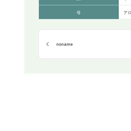
母
ア
noname