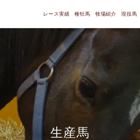
レース実績
種牡馬
牧場紹介
現役馬
生
産
馬