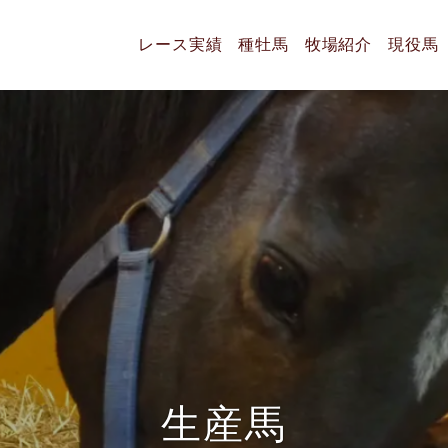
レース実績
種牡馬
牧場紹介
現役馬
生
産
馬