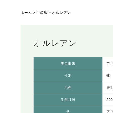
ホーム
>
生産馬
>
オルレアン
オルレアン
馬名由来
フ
性別
牝
毛色
鹿
生年月日
200
父
ア