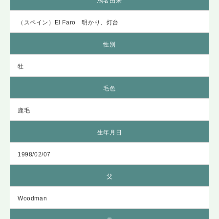
馬名由来
（スペイン）El Faro 明かり、灯台
性別
牡
毛色
鹿毛
生年月日
1998/02/07
父
Woodman