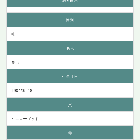
馬名由来
性別
牡
毛色
栗毛
生年月日
1984/05/18
父
イエローゴッド
母