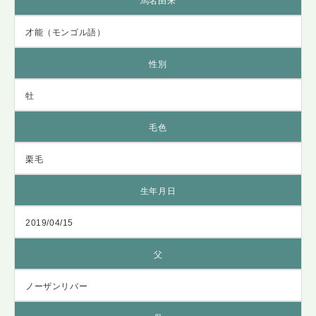
馬名由来
才能（モンゴル語）
性別
牡
毛色
栗毛
生年月日
2019/04/15
父
ノーザンリバー