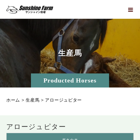
生
産
馬
Producted Horses
ホーム
>
生産馬
>
アロージュピター
アロージュピター