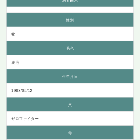
馬名由来
性別
牝
毛色
鹿毛
生年月日
1983/05/12
父
ゼロファイター
母