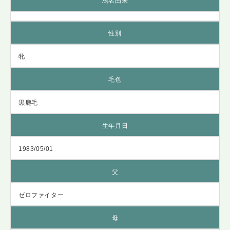
馬名由来
性別
牝
毛色
黒鹿毛
生年月日
1983/05/01
父
ゼロファイター
母