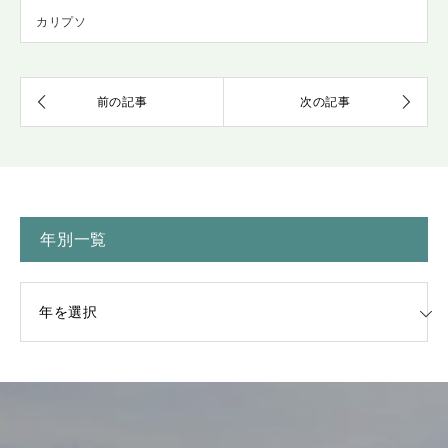
カリプソ
年別一覧
一覧