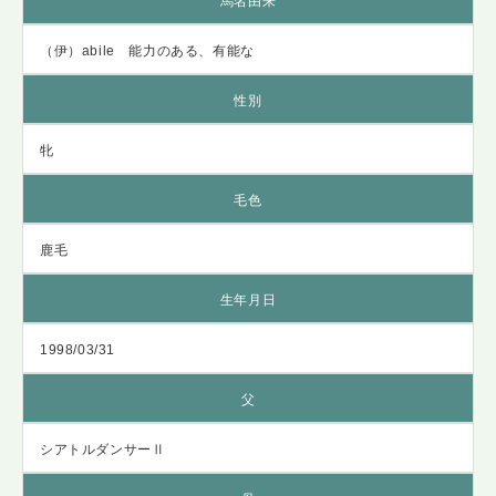
馬名由来
（伊）abile 能力のある、有能な
性別
牝
毛色
鹿毛
生年月日
1998/03/31
父
シアトルダンサーⅡ