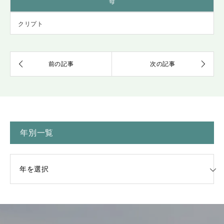
母
クリプト
年別一覧
一覧