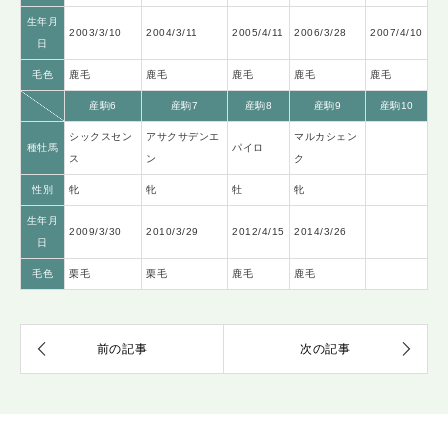
生年月
2003/3/10
2004/3/11
2005/4/11
2006/3/28
2007/4/10
日
毛色
鹿毛
鹿毛
鹿毛
鹿毛
鹿毛
産駒6
産駒7
産駒8
産駒9
産駒10
シックスセン
アサクサデンエ
マルカシェン
種牡馬
パイロ
ス
ン
ク
性別
牝
牝
牡
牝
生年月
2009/3/30
2010/3/29
2012/4/15
2014/3/26
日
毛色
栗毛
栗毛
鹿毛
鹿毛