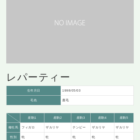
レパーティー
生年月日
1998/05/03
毛色
鹿毛
産駒1
産駒2
産駒3
産駒4
産駒5
種牡馬
フィガロ
ザカリヤ
テンビー
ザカリヤ
ザカリヤ
性別
牝
牡
牝
牝
牡