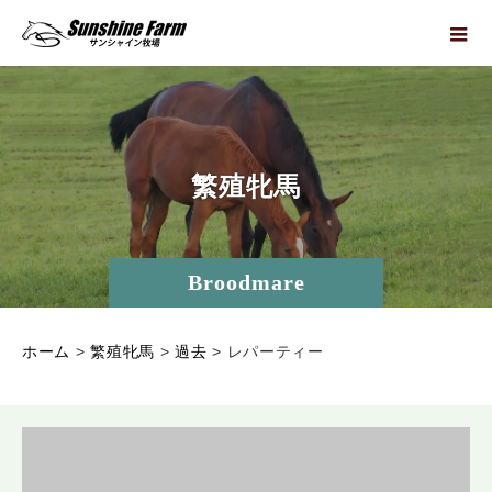
繁
殖
牝
馬
Broodmare
ホーム
>
繁殖牝馬
>
過去
>
レパーティー