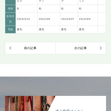
エス
ティ
グ
ット
性別
牡
牝
牡
牡
生年月
2010/3/13
2011/3/8
2012/3/27
2013/3/9
日
毛色
鹿毛
鹿毛
栗毛
栗毛
求人情報はこちら