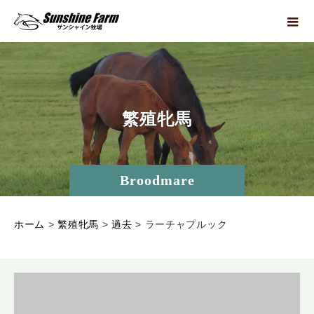
繁
殖
牝
馬
Broodmare
ホーム
>
繁殖牝馬
>
過去
>
ラーチャプルック