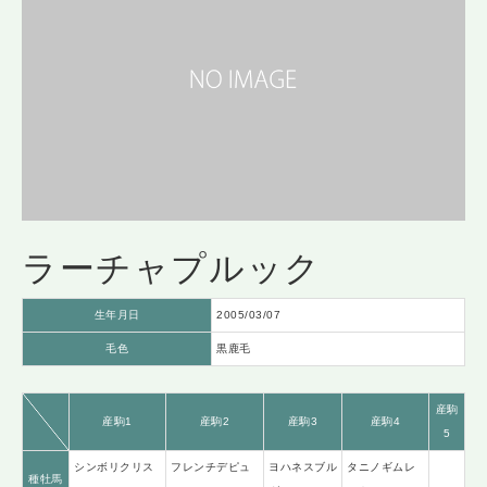
ラーチャプルック
生年月日
2005/03/07
毛色
黒鹿毛
産駒
産駒1
産駒2
産駒3
産駒4
5
シンボリクリス
フレンチデピュ
ヨハネスブル
タニノギムレ
種牡馬