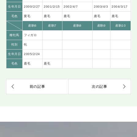
生年月日
2000/2/27
2001/2/15
2002/4/7
2003/4/3
2004/3/17
毛色
栗毛
鹿毛
鹿毛
鹿毛
鹿毛
産駒6
産駒7
産駒8
産駒9
産駒10
種牡馬
フィガロ
性別
牝
生年月日
2005/2/24
毛色
鹿毛
鹿毛