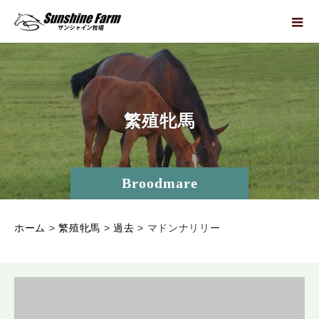
繁
殖
牝
馬
Broodmare
ホーム
>
繁殖牝馬
>
過去
>
マドンナリリー