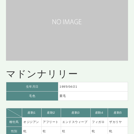
マドンナリリー
生年月日
1995/04/21
毛色
栗毛
産駒1
産駒2
産駒3
産駒4
産駒5
種牡馬
オジジアン
アフリート
エンドスウィープ
フィガロ
ザカリヤ
性別
牝
牡
牡
牝
牝