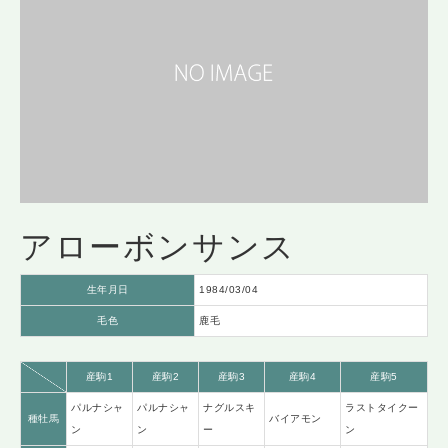
アローボンサンス
生年月日
1984/03/04
毛色
鹿毛
産駒1
産駒2
産駒3
産駒4
産駒5
パルナシャ
パルナシャ
ナグルスキ
ラストタイクー
種牡馬
バイアモン
ン
ン
ー
ン