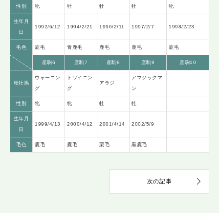
性別
牝
牡
牡
牡
牝
生年月
1992/6/12
1994/2/21
1996/2/11
1997/2/7
1998/2/23
日
毛色
鹿毛
青鹿毛
鹿毛
鹿毛
鹿毛
産駒6
産駒7
産駒8
産駒9
産駒10
ウォーニン
トワイニン
アマジックマ
種牡馬
アラジ
グ
グ
ン
性別
牝
牝
牡
牡
生年月
1999/4/13
2000/4/12
2001/4/14
2002/5/9
日
毛色
鹿毛
鹿毛
栗毛
黒鹿毛