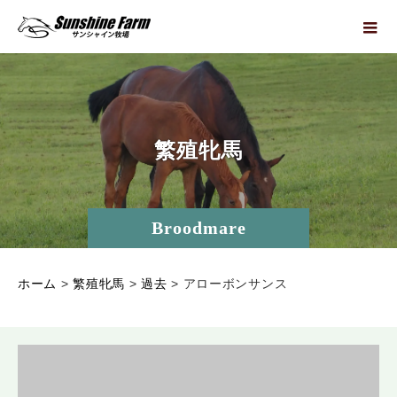
繁
殖
牝
馬
Broodmare
ホーム
>
繁殖牝馬
>
過去
>
アローボンサンス